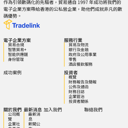
作為引領數碼化的先驅者，貿易通自 1997 年成功將我們的
電子企業方案帶給香港的公私營企業，助他們成就非凡的數
碼優勢。
電子企業方案
服務行業
貿易合規
貿易及物流
智慧貿易+
銀行及金融
智能供應鏈
政府及公用事業
身份管理
零售
酒店餐飲服務
成功案例
投資者
概覽
財務報告及簡報
公佈及通函
財務日誌
企業管治
投資者關係
關於我們
最新消息
加入我們
聯絡我們
公司概
最新消
覽
息
企業社
新聞公