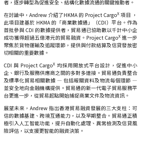
者，逐步轉型為促進安全、結構化數據流通的關鍵推動者。
X
在討論中，Andrew 介紹了HKMA 的 Project Cargo
項目 ，
此項目建基於 HKMA 的「商業數據通」（CDI）平台。作為
首批參與 CDI 的數據提供者，貿易通已協助數以千計中小企
X
成功獲得超過五億港元的貿易融資。Project Cargo
進一步
聚焦於貨物運輸及追蹤環節，提供與付款結算及信貸發放密
切相關的重要數據。
X
CDI 與 Project Cargo
均採用開放式平台設計，促進中小
企、銀行及服務供應商之間的多對多連接。貿易通負責整合
及標準化貿易相關數據 — 包括報關資料及物流每個環節 —
並安全地向金融機構提供。貿易通的新一代電子貿易服務平
台更進一步，從貿易起點開始捕捉商業文件及物流資訊。
展望未來，Andrew 指出香港貿易融資發展的三大支柱：可
信的數據基建、跨境互通能力，以及早期整合。貿易通正積
極引入人工智能功能，提升自動化處理、異常檢測及信貸風
險評估，以支援更智能的融資決策。