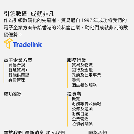
引領數碼 成就非凡
作為引領數碼化的先驅者，貿易通自 1997 年成功將我們的
電子企業方案帶給香港的公私營企業，助他們成就非凡的數
碼優勢。
電子企業方案
服務行業
貿易合規
貿易及物流
智慧貿易+
銀行及金融
智能供應鏈
政府及公用事業
身份管理
零售
酒店餐飲服務
成功案例
投資者
概覽
財務報告及簡報
公佈及通函
財務日誌
企業管治
投資者關係
關於我們
最新消息
加入我們
聯絡我們