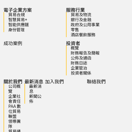
電子企業方案
服務行業
貿易合規
貿易及物流
智慧貿易+
銀行及金融
智能供應鏈
政府及公用事業
身份管理
零售
酒店餐飲服務
成功案例
投資者
概覽
財務報告及簡報
公佈及通函
財務日誌
企業管治
投資者關係
關於我們
最新消息
加入我們
聯絡我們
公司概
最新消
覽
息
企業社
新聞公
會責任
佈
PAA 數
位貿易
聯盟
領導團
隊
貿易通