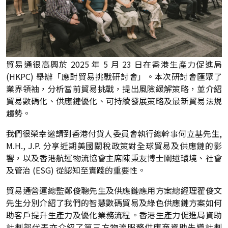
貿易通很高興於 2025 年 5 月 23 日在香港生產力促進局
(HKPC) 舉辦「應對貿易挑戰研討會」。本次研討會匯聚了
業界領袖，分析當前貿易挑戰，提出風險緩解策略，並介紹
貿易數碼化、供應鏈優化、可持續發展策略及最新貿易法規
趨勢。
我們很榮幸邀請到香港付貨人委員會執行總幹事何立基先生,
M.H., J.P. 分享近期美國關稅政策對全球貿易及供應鏈的影
響，以及香港航運物流協會主席陳秉友博士闡述環境、社會
及管治 (ESG) 從認知至實踐的重要性。
貿易通營運總監鄭俊聰先生及供應鏈應用方案總經理翟俊文
先生分別介紹了我們的智慧數碼貿易及綠色供應鏈方案如何
助客戶提升生產力及優化業務流程。香港生產力促進局資助
計劃部代表亦介紹了第三方物流服務供應商資助先導計劃