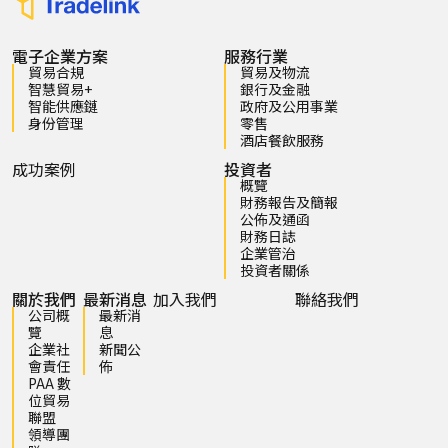
電子企業方案
服務行業
貿易合規
貿易及物流
智慧貿易+
銀行及金融
智能供應鏈
政府及公用事業
身份管理
零售
酒店餐飲服務
成功案例
投資者
概覽
財務報告及簡報
公佈及通函
財務日誌
企業管治
投資者關係
關於我們
最新消息
加入我們
聯絡我們
公司概
最新消
覽
息
企業社
新聞公
會責任
佈
PAA 數
位貿易
聯盟
領導團