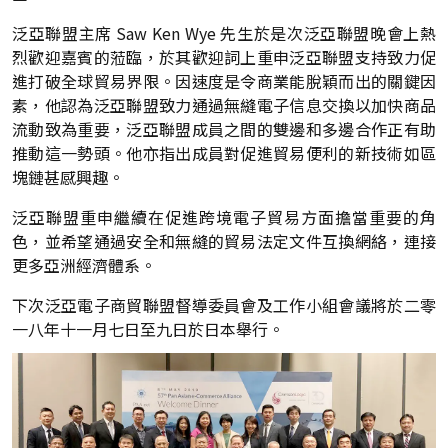
泛亞聯盟主席 Saw Ken Wye 先生於是次泛亞聯盟晚會上熱
烈歡迎嘉賓的蒞臨，於其歡迎詞上重申泛亞聯盟支持致力促
進打破全球貿易界限。因速度是令商業能脫穎而出的關鍵因
素，他認為泛亞聯盟致力通過無縫電子信息交換以加快商品
流動致為重要，泛亞聯盟成員之間的雙邊和多邊合作正有助
推動這一勢頭。他亦指出成員對促進貿易便利的新技術如區
塊鏈甚感興趣。
泛亞聯盟重申繼續在促進跨境電子貿易方面擔當重要的角
色，並希望通過安全和無縫的貿易法定文件互換網絡，連接
更多亞洲經濟體系。
下次泛亞電子商貿聯盟督導委員會及工作小組會議將於二零
一八年十一月七日至九日於日本舉行。