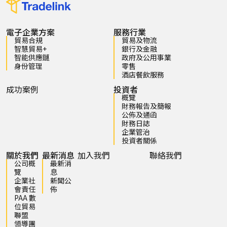
電子企業方案
服務行業
貿易合規
貿易及物流
智慧貿易+
銀行及金融
智能供應鏈
政府及公用事業
身份管理
零售
酒店餐飲服務
成功案例
投資者
概覽
財務報告及簡報
公佈及通函
財務日誌
企業管治
投資者關係
關於我們
最新消息
加入我們
聯絡我們
公司概
最新消
覽
息
企業社
新聞公
會責任
佈
PAA 數
位貿易
聯盟
領導團