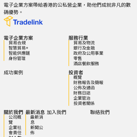
電子企業方案帶給香港的公私營企業，助他們成就非凡的數
碼優勢。
電子企業方案
服務行業
貿易合規
貿易及物流
智慧貿易+
銀行及金融
智能供應鏈
政府及公用事業
身份管理
零售
酒店餐飲服務
成功案例
投資者
概覽
財務報告及簡報
公佈及通函
財務日誌
企業管治
投資者關係
關於我們
最新消息
加入我們
聯絡我們
公司概
最新消
覽
息
企業社
新聞公
會責任
佈