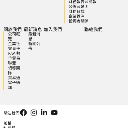
財務報告及簡報
公佈及通函
財務日誌
企業管治
投資者關係
關於我們
最新消息
加入我們
聯絡我們
公司概
最新消
覽
息
企業社
新聞公
會責任
佈
PAA 數
位貿易
聯盟
領導團
隊
貿易通
電子通
訊
關注我們
版權