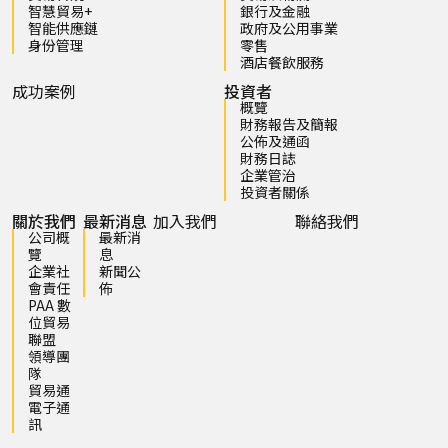
智慧貿易+
銀行及金融
智能供應鏈
政府及公用事業
身份管理
零售
酒店餐飲服務
成功案例
投資者
概覽
財務報告及簡報
公佈及通函
財務日誌
企業管治
投資者關係
關於我們
最新消息
加入我們
聯絡我們
公司概
最新消
覽
息
企業社
新聞公
會責任
佈
PAA 數
位貿易
聯盟
領導團
隊
貿易通
電子通
訊