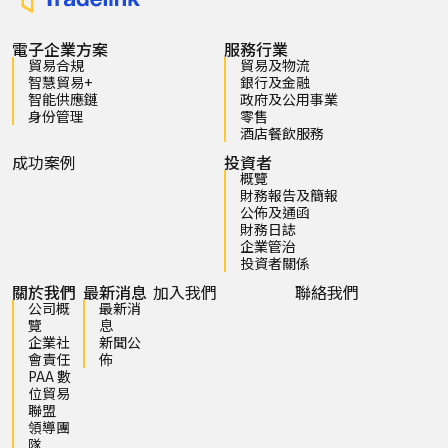
電子企業方案
服務行業
貿易合規
貿易及物流
智慧貿易+
銀行及金融
智能供應鏈
政府及公用事業
身份管理
零售
酒店餐飲服務
成功案例
投資者
概覽
財務報告及簡報
公佈及通函
財務日誌
企業管治
投資者關係
關於我們
最新消息
加入我們
聯絡我們
公司概
最新消
覽
息
企業社
新聞公
會責任
佈
PAA 數
位貿易
聯盟
領導團
隊