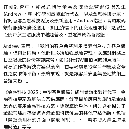
在研討會中，貿易通執行董事及技術總監鄭俊聰先生
(Andrew)，聯同傳統和虛擬銀行代表，以及金融科技專家，
探討香港金融科技現況及最新應用。Andrew指出，現時數碼
銀行服務被廣泛應用，加上疫情下的社交距離限制，造就遙
距開戶於金融服務中越趨普及，並逐漸成為新常態。
Andrew 表示：「我們的客戶希望利用遙距開戶提升客戶體
驗，但與此同時，他們也必須加強風險管理，以應對網絡上
日益猖獗的身份欺詐威脅，如假身份證/自拍照或殭屍帳戶。
貿易通作為解決方案供應商，首要考慮是從客戶體驗及安全
性之間取得平衡，最終來說，就是讓客戶安全無憂地於網上
營運業務。」
《金融科技 2025：重塑客戶體驗》研討會請來銀行代表、金
融科技專家及解決方案供應商，分享目前應用於銀行及金融
業界的實用金融科技方案。除遙距開戶外，研討會亦探討了
金融管理局為促進香港金融科技發展的其他重點倡議，包括
「開放應用程式介面（開放 API）」、「粵港澳大灣區跨境
理財通」等等。