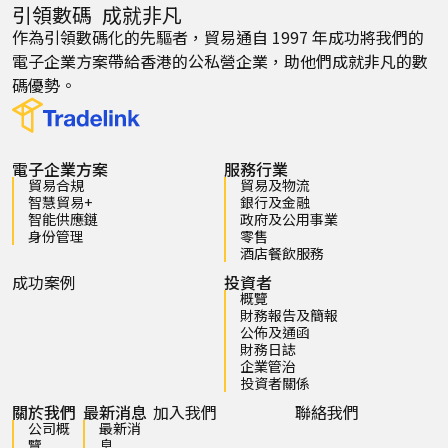
引領數碼 成就非凡
作為引領數碼化的先驅者，貿易通自 1997 年成功將我們的
電子企業方案帶給香港的公私營企業，助他們成就非凡的數
碼優勢。
電子企業方案
服務行業
貿易合規
貿易及物流
智慧貿易+
銀行及金融
智能供應鏈
政府及公用事業
身份管理
零售
酒店餐飲服務
成功案例
投資者
概覽
財務報告及簡報
公佈及通函
財務日誌
企業管治
投資者關係
關於我們
最新消息
加入我們
聯絡我們
公司概
最新消
覽
息