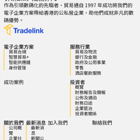
作為引領數碼化的先驅者，貿易通自 1997 年成功將我們的
電子企業方案帶給香港的公私營企業，助他們成就非凡的數
碼優勢。
電子企業方案
服務行業
貿易合規
貿易及物流
智慧貿易+
銀行及金融
智能供應鏈
政府及公用事業
身份管理
零售
酒店餐飲服務
成功案例
投資者
概覽
財務報告及簡報
公佈及通函
財務日誌
企業管治
投資者關係
關於我們
最新消息
加入我們
聯絡我們
公司概
最新消
覽
息
企業社
新聞公