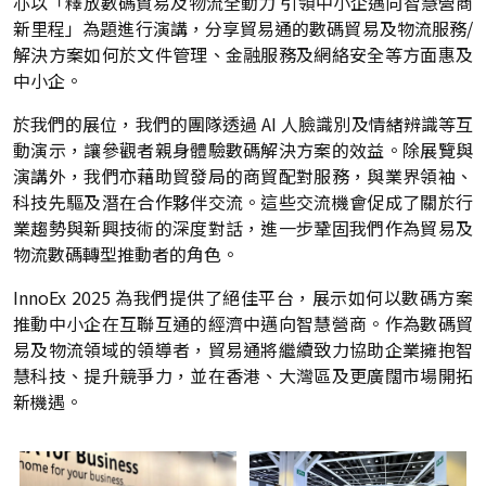
亦以「釋放數碼貿易及物流全動力 引領中小企邁向智慧營商
新里程」為題進行演講，分享貿易通的數碼貿易及物流服務/
解決方案如何於文件管理、金融服務及網絡安全等方面惠及
中小企。
於我們的展位，我們的團隊透過 AI 人臉識別及情緒辨識等互
動演示，讓參觀者親身體驗數碼解決方案的效益。除展覽與
演講外，我們亦藉助貿發局的商貿配對服務，與業界領袖、
科技先驅及潛在合作夥伴交流。這些交流機會促成了關於行
業趨勢與新興技術的深度對話，進一步鞏固我們作為貿易及
物流數碼轉型推動者的角色。
InnoEx 2025 為我們提供了絕佳平台，展示如何以數碼方案
推動中小企在互聯互通的經濟中邁向智慧營商。作為數碼貿
易及物流領域的領導者，貿易通將繼續致力協助企業擁抱智
慧科技、提升競爭力，並在香港、大灣區及更廣闊市場開拓
新機遇。