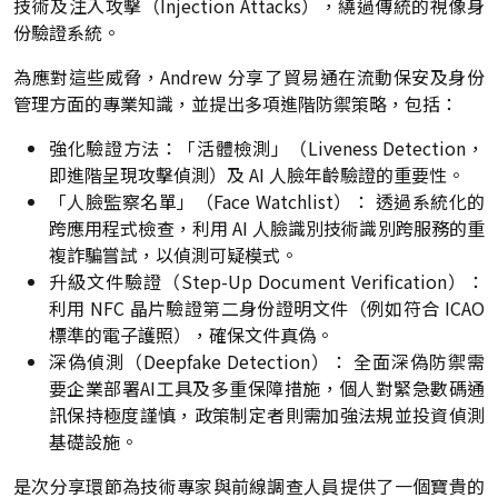
技術及注入攻擊（Injection Attacks），繞過傳統的視像身
份驗證系統。
為應對這些威脅，Andrew 分享了貿易通在流動保安及身份
管理方面的專業知識，並提出多項進階防禦策略，包括：
強化驗證方法：「活體檢測」（Liveness Detection，
即進階呈現攻擊偵測）及 AI 人臉年齡驗證的重要性。
「人臉監察名單」（Face Watchlist）： 透過系統化的
跨應用程式檢查，利用 AI 人臉識別技術識別跨服務的重
複詐騙嘗試，以偵測可疑模式。
升級文件驗證（Step-Up Document Verification）：
利用 NFC 晶片驗證第二身份證明文件（例如符合 ICAO
標準的電子護照），確保文件真偽。
深偽偵測（Deepfake Detection）： 全面深偽防禦需
要企業部署AI工具及多重保障措施，個人對緊急數碼通
訊保持極度謹慎，政策制定者則需加強法規並投資偵測
基礎設施。
是次分享環節為技術專家與前線調查人員提供了一個寶貴的