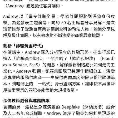
（Andrew）獲邀擔任客席講師。
Andrew 以「當今詐騙全景：從欺詐即服務到深偽身份攻
擊」為題發表主題演講，向約 50 名出席者分享見解。是次
環節匯聚了受邀自商業罪案調查科的執法人員，透過分享見
解及最佳實踐，以有效應對不斷演變的商業罪案挑戰。
剖析「詐騙黃金時代」
在演講中，Andrew 深入分析現今的詐騙形勢，指出行業已
進入「詐騙黃金時代」。他介紹了「欺詐即服務」（Fraud-
as-a-Service, FaaS）的概念，解釋最新網絡犯罪如何走向工
業化。Andrew 強調，犯罪集團現已將運作精細分工，演變
成專業的服務供應商——由提供高像真度的假身份證數碼範
本，到暗網上的「一站式」身份盜竊方案，讓即使不具備深
厚技術背景的罪犯亦能發動大規模攻擊。
深偽技術威脅與進階防禦
會議的另一焦點是急速演變的 Deepfake（深偽技術）威脅
及人工智能合成媒體。Andrew 演示了騙徒如何利用現成的