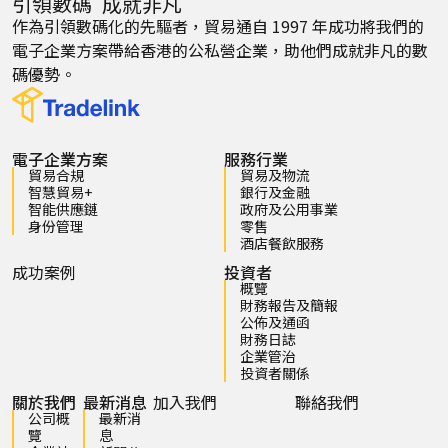
引領數碼 成就非凡
作為引領數碼化的先驅者，貿易通自 1997 年成功將我們的
電子企業方案帶給香港的公私營企業，助他們成就非凡的數
碼優勢。
電子企業方案
服務行業
貿易合規
貿易及物流
智慧貿易+
銀行及金融
智能供應鏈
政府及公用事業
身份管理
零售
酒店餐飲服務
成功案例
投資者
概覽
財務報告及簡報
公佈及通函
財務日誌
企業管治
投資者關係
關於我們
最新消息
加入我們
聯絡我們
公司概
最新消
覽
息