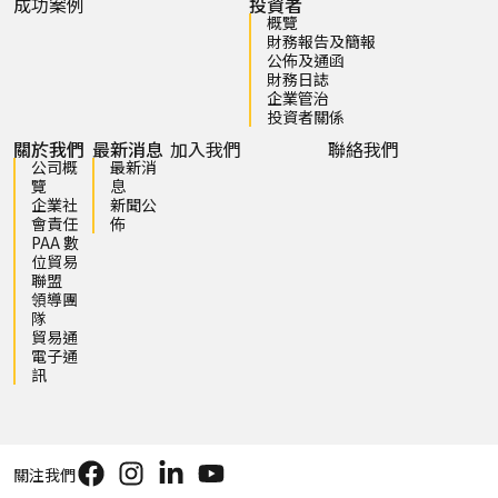
成功案例
投資者
概覽
財務報告及簡報
公佈及通函
財務日誌
企業管治
投資者關係
關於我們
最新消息
加入我們
聯絡我們
公司概
最新消
覽
息
企業社
新聞公
會責任
佈
PAA 數
位貿易
聯盟
領導團
隊
貿易通
電子通
訊
關注我們