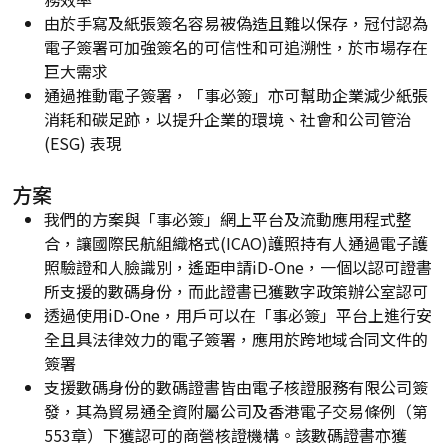
由於手寫及紙張簽名容易被偽造且難以保存，冠付認為
電子簽署可加強簽名的可信性和可追溯性，於市場存在
巨大需求
通過推動電子簽署，「事必簽」亦可幫助企業減少紙張
消耗和碳足跡，以提升企業的環境、社會和公司管治
(ESG) 表現
方案
我們的方案與「事必簽」網上平台及流動應用程式整
合，讓國際民航組織格式(ICAO)護照持有人通過電子護
照驗證和人臉識別，遙距申請iD-One，一個以認可證書
所支援的數碼身份，而此證書已獲數字政策辦公室認可
透過使用iD-One，用戶可以在「事必簽」平台上進行安
全且具法律效力的電子簽署，應用於跨地域合同文件的
簽署
支援數碼身份的數碼證書皆由電子核證服務有限公司簽
發，其為貿易通全資附屬公司及香港電子交易條例（第
553章）下獲認可的商營核證機構。該數碼證書亦獲