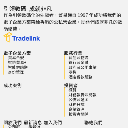
引領數碼 成就非凡
作為引領數碼化的先驅者，貿易通自 1997 年成功將我們的
電子企業方案帶給香港的公私營企業，助他們成就非凡的數
碼優勢。
電子企業方案
服務行業
貿易合規
貿易及物流
智慧貿易+
銀行及金融
智能供應鏈
政府及公用事業
身份管理
零售
酒店餐飲服務
成功案例
投資者
概覽
財務報告及簡報
公佈及通函
財務日誌
企業管治
投資者關係
關於我們
最新消息
加入我們
聯絡我們
公司概
最新消