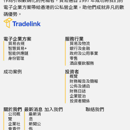
作為引領數碼化的先驅者，貿易通自 1997 年成功將我們的
電子企業方案帶給香港的公私營企業，助他們成就非凡的數
碼優勢。
電子企業方案
服務行業
貿易合規
貿易及物流
智慧貿易+
銀行及金融
智能供應鏈
政府及公用事業
身份管理
零售
酒店餐飲服務
成功案例
投資者
概覽
財務報告及簡報
公佈及通函
財務日誌
企業管治
投資者關係
關於我們
最新消息
加入我們
聯絡我們
公司概
最新消
覽
息
企業社
新聞公
會責任
佈