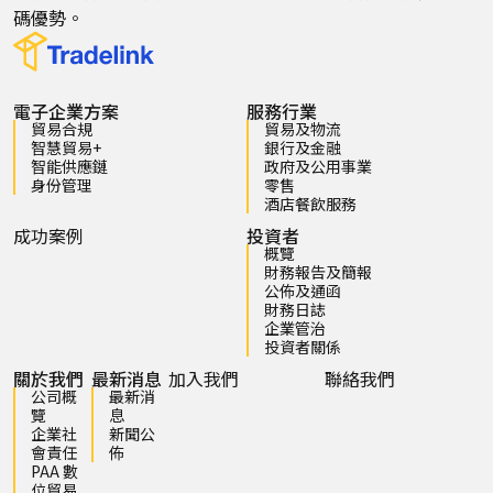
碼優勢。
電子企業方案
服務行業
貿易合規
貿易及物流
智慧貿易+
銀行及金融
智能供應鏈
政府及公用事業
身份管理
零售
酒店餐飲服務
成功案例
投資者
概覽
財務報告及簡報
公佈及通函
財務日誌
企業管治
投資者關係
關於我們
最新消息
加入我們
聯絡我們
公司概
最新消
覽
息
企業社
新聞公
會責任
佈
PAA 數
位貿易