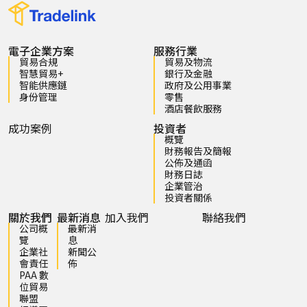
電子企業方案
服務行業
貿易合規
貿易及物流
智慧貿易+
銀行及金融
智能供應鏈
政府及公用事業
身份管理
零售
酒店餐飲服務
成功案例
投資者
概覽
財務報告及簡報
公佈及通函
財務日誌
企業管治
投資者關係
關於我們
最新消息
加入我們
聯絡我們
公司概
最新消
覽
息
企業社
新聞公
會責任
佈
PAA 數
位貿易
聯盟