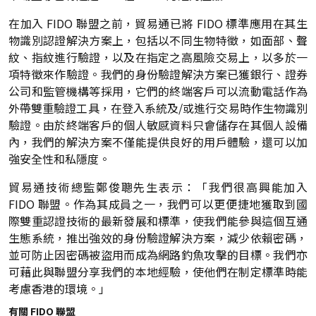
在加入 FIDO 聯盟之前，貿易通已將 FIDO 標準應用在其生
物識別認證解決方案上，包括以不同生物特徵，如面部、聲
紋、指紋進行驗證，以及在指定之高風險交易上，以多於一
項特徵來作驗證。我們的身份驗證解決方案已獲銀行、證券
公司和監管機構等採用，它們的終端客戶可以流動電話作為
外帶雙重驗證工具，在登入系統及/或進行交易時作生物識別
驗證。由於終端客戶的個人敏感資料只會儲存在其個人設備
內，我們的解決方案不僅能提供良好的用戶體驗，還可以加
強安全性和私隱度。
貿易通技術總監鄭俊聰先生表示：「我們很高興能加入
FIDO 聯盟。作為其成員之一，我們可以更便捷地獲取到國
際雙重認證技術的最新發展和標準，使我們能參與這個互通
生態系統，推出強效的身份驗證解決方案，減少依賴密碼，
並可防止因密碼被盜用而成為網路釣魚攻擊的目標。我們亦
可藉此與聯盟分享我們的本地經驗，使他們在制定標準時能
考慮香港的環境。」
有關 FIDO 聯盟