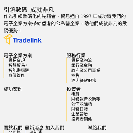
引領數碼 成就非凡
作為引領數碼化的先驅者，貿易通自 1997 年成功將我們的
電子企業方案帶給香港的公私營企業，助他們成就非凡的數
碼優勢。
電子企業方案
服務行業
貿易合規
貿易及物流
智慧貿易+
銀行及金融
智能供應鏈
政府及公用事業
身份管理
零售
酒店餐飲服務
成功案例
投資者
概覽
財務報告及簡報
公佈及通函
財務日誌
企業管治
投資者關係
關於我們
最新消息
加入我們
聯絡我們
公司概
最新消