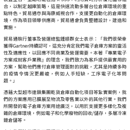
合，以制定越庫策略，這是快速流動多層台位倉庫環境的重
點特色。貿易通亦與海康威視合作，支援更自動化的倉庫環
境，作為項目領導供應商，貿易通會負責整體設計，建造和
實施。
貿易通執行董事及營運總監鍾順群女士表示：「我們很榮幸
獲得Gartner持續認可，這充分肯定我們電子倉庫方案的靈活
性及適應性，以回應不同商業及營運需要。本著『專業電子
方案成就客戶業務』的理念，我們致力為客戶提供最實用的
方案，幫助他們應付倉庫管理面對的挑戰，尤其是持續多時
的疫情令情況更嚴峻，例如人手短缺，工序電子化等問
題。」
憑藉大型超市連鎖集團乾貨倉庫自動化項目等紮實案例，我
們的方案應用已擴展至物流及零售業以外的其他行業。我們
所開發的電子倉庫方案用途廣泛，以用於支援更多樣化及複
雜的倉庫環境，例如電子和化學廢物的回收/儲存，多層冷凍
鏈倉儲等。