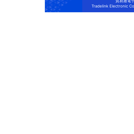
貿易通電
Tradelink Electronic C