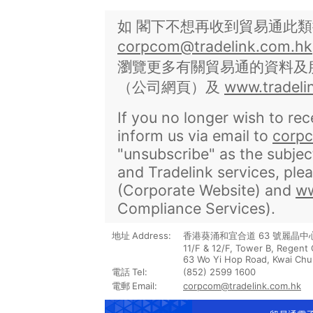
如 閣下不想再收到貿易通此
corpcom@tradelink.com.hk
瀏覽更多有關貿易通的資料及
（公司網頁）及
www.tradeli
If you no longer wish to rec
inform us via email to
corp
"unsubscribe" as the subjec
and Tradelink services, plea
(Corporate Website) and
ww
Compliance Services).
地址
Address:
香港葵涌和宜合道
63
號麗晶中
11/F & 12/F, Tower B, Regent 
63 Wo Yi Hop Road, Kwai Chu
電話
Tel:
(852) 2599 1600
電郵
Email:
corpcom@tradelink.com.hk