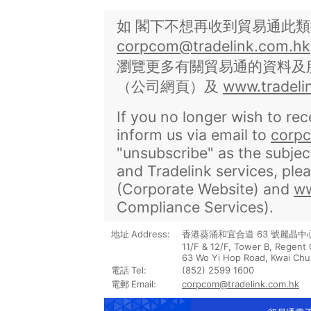
如 閣下不想再收到貿易通此
corpcom@tradelink.com.hk
瀏覽更多有關貿易通的資料及
（公司網頁）及
www.tradeli
If you no longer wish to rec
inform us via email to
corp
"unsubscribe" as the subjec
and Tradelink services, plea
(Corporate Website) and
ww
Compliance Services).
地址
Address:
香港葵涌和宜合道
63
號麗晶中
11/F & 12/F, Tower B, Regent 
63 Wo Yi Hop Road, Kwai Chu
電話
Tel:
(852) 2599 1600
電郵
Email:
corpcom@tradelink.com.hk