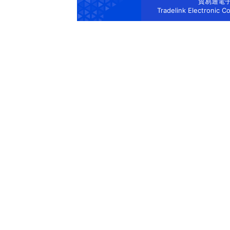
貿易通電
Tradelink Electronic C