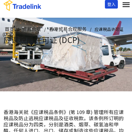
登入
首页
贸易合规
香港贸易合规服务
/
/
/
应课税品许可证
(DCP)
应课税品许可证 (DCP)
香港海关就《应课税品条例》(第 109 章) 管理所有应课
税品及防止逃税应课税品及征收税款。该条例所订明的
应课税品分为四类，分别是酒类、烟草、碳氢油和甲
醇。任何人进口、出口、储存或制造这些应课税品，均