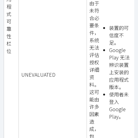
由于
程
未符
式
合必
可
要条
装置的可
靠
件，
信度不
性
系统
足。
栏
无法
Google
位
评估
Play 无法
授权
辨识装置
详细
上安装的
UNEVALUATED
资
应用程式
料。
版本。
这可
使用者未
能由
登入
许多
Google
因素
Play。
造
成，
包