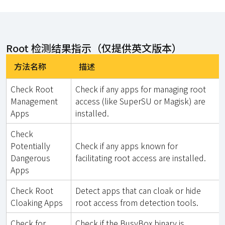
Root 检测结果指示（仅提供英文版本）
方法名称
描述
Check Root
Check if any apps for managing root
Management
access (like SuperSU or Magisk) are
Apps
installed.
Check
Potentially
Check if any apps known for
Dangerous
facilitating root access are installed.
Apps
Check Root
Detect apps that can cloak or hide
Cloaking Apps
root access from detection tools.
Check for
Check if the BusyBox binary is