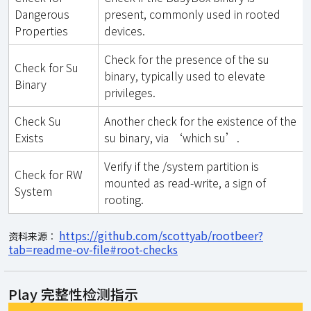
Dangerous
present, commonly used in rooted
Properties
devices.
Check for the presence of the su
Check for Su
binary, typically used to elevate
Binary
privileges.
Check Su
Another check for the existence of the
Exists
su binary, via ‘which su’.
Verify if the /system partition is
Check for RW
mounted as read-write, a sign of
System
rooting.
https://github.com/scottyab/rootbeer?
资料来源︰
tab=readme-ov-file#root-checks
Play 完整性检测指示