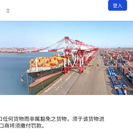
登入

进出口任何货物而非属豁免之货物，须于该货物进
口商将须缴付罚款。