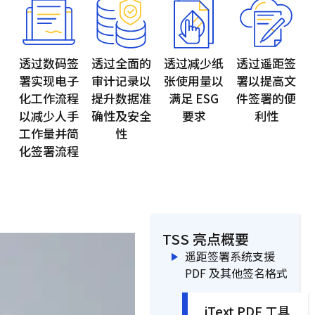
透过数码签
透过全面的
透过减少纸
透过遥距签
署实现电子
审计记录
以
张使用量
以
署
以提高文
化工作流程
提升数据准
满足 ESG
件签署的便
以减少人手
确性及安全
要求
利性
工作量并简
性
化签署流程
TSS 亮点概要
遥距签署系统支援
PDF 及其他签名格式
iText PDF 工具