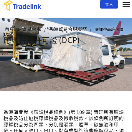
登入
首頁
貿易合規
香港貿易合規服務
/
/
/
應課稅品許可證
(DCP)
應課稅品許可證 (DCP)
香港海關就《應課稅品條例》(第 109 章) 管理所有應課
稅品及防止逃稅應課稅品及徵收稅款。該條例所訂明的
應課稅品分為四類，分別是酒類、煙草、碳氫油和甲
醇。任何人進口、出口、儲存或製造這些應課稅品，均