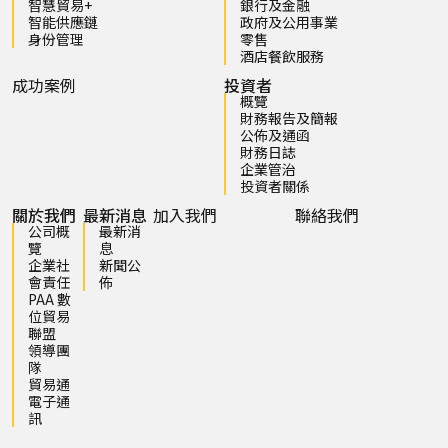
智慧貿易+
銀行及金融
智能供應鏈
政府及公用事業
身份管理
零售
酒店餐飲服務
成功案例
投資者
概覽
財務報告及簡報
公佈及通函
財務日誌
企業管治
投資者關係
關於我們
最新消息
加入我們
聯絡我們
公司概
最新消
覽
息
企業社
新聞公
會責任
佈
PAA 數
位貿易
聯盟
領導團
隊
貿易通
電子通
訊