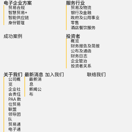
电子企业方案
服务行业
贸易合规
贸易及物流
智慧贸易+
银行及金融
智能供应链
政府及公用事业
身份管理
零售
酒店餐饮服务
成功案例
投资者
概览
财务报告及简报
公布及通函
财务日志
企业管治
投资者关系
关于我们
最新消息
加入我们
联络我们
公司概
最新消
览
息
企业社
新闻公
会责任
布
PAA 数
位贸易
联盟
领导团
队
贸易通
电子通