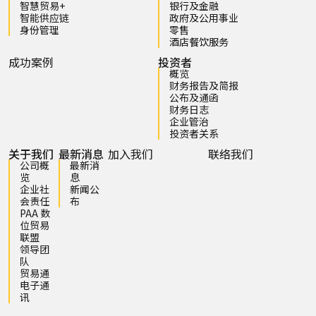
智慧贸易+
银行及金融
智能供应链
政府及公用事业
身份管理
零售
酒店餐饮服务
成功案例
投资者
概览
财务报告及简报
公布及通函
财务日志
企业管治
投资者关系
关于我们
最新消息
加入我们
联络我们
公司概
最新消
览
息
企业社
新闻公
会责任
布
PAA 数
位贸易
联盟
领导团
队
贸易通
电子通
讯