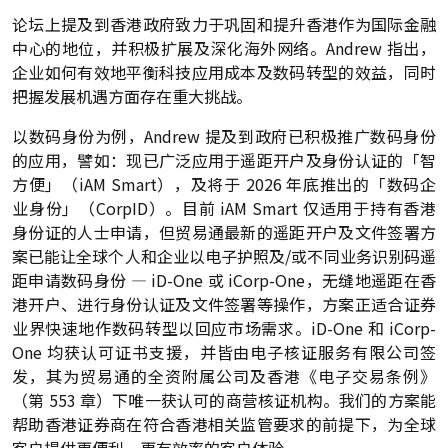
论坛上提及到香港政府致力于巩固和提升香港作为国际金融
中心的地位，并积极扩展及深化海外网络。Andrew 指出，
企业如何有效地平衡科技应用成本及数码转型的效益，同时
把握发展机遇方面存在重大挑战。
以数码身份为例，Andrew 提及到政府已积极推广数码身份
的应用，譬如：现已广泛应用于遥距开户及身份认证的「智
方便」（iAM Smart），及将于 2026 年底推出的「数码企
业身份」（CorpID）。目前 iAM Smart 仅适用于持有香港
身份证的人士申请，但贸易通最新的遥距开户及文件签署方
案已能让全球个人和企业以电子护照及/或不同业务识别码遥
距申请数码身份 — iD-One 或 iCorp-One，无缝地遥距在香
港开户、进行身份认证及文件签署等操作，方案正适合证券
业界快速地作数码转型以回应市场需求。iD-One 和 iCorp-
One 均获认可证书支援，并皆由电子核证服务有限公司签
发，其为贸易通的全资附属公司及香港《电子交易条例》
（第 553 章）下唯一获认可的商营核证机构。我们的方案能
帮助香港证券商在符合香港相关监管要求的前提下，为全球
客户提供更便利、更有效率的客户体验。