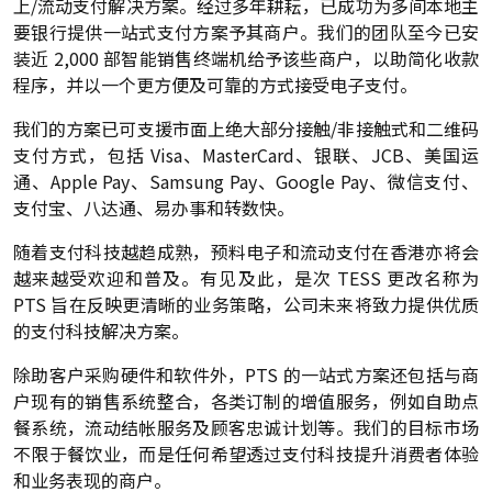
上/流动支付解决方案。经过多年耕耘，已成功为多间本地主
要银行提供一站式支付方案予其商户。我们的团队至今已安
装近 2,000 部智能销售终端机给予该些商户，以助简化收款
程序，并以一个更方便及可靠的方式接受电子支付。
我们的方案已可支援市面上绝大部分接触/非接触式和二维码
支付方式，包括 Visa、MasterCard、银联、JCB、美国运
通、Apple Pay、Samsung Pay、Google Pay、微信支付、
支付宝、八达通、易办事和转数快。
随着支付科技越趋成熟，预料电子和流动支付在香港亦将会
越来越受欢迎和普及。有见及此，是次 TESS 更改名称为
PTS 旨在反映更清晰的业务策略，公司未来将致力提供优质
的支付科技解决方案。
除助客户采购硬件和软件外，PTS 的一站式方案还包括与商
户现有的销售系统整合，各类订制的增值服务，例如自助点
餐系统，流动结帐服务及顾客忠诚计划等。我们的目标市场
不限于餐饮业，而是任何希望透过支付科技提升消费者体验
和业务表现的商户。