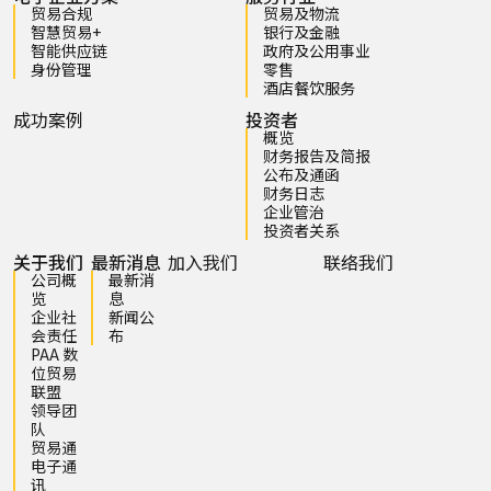
贸易合规
贸易及物流
智慧贸易+
银行及金融
智能供应链
政府及公用事业
身份管理
零售
酒店餐饮服务
成功案例
投资者
概览
财务报告及简报
公布及通函
财务日志
企业管治
投资者关系
关于我们
最新消息
加入我们
联络我们
公司概
最新消
览
息
企业社
新闻公
会责任
布
PAA 数
位贸易
联盟
领导团
队
贸易通
电子通
讯