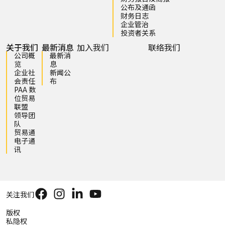
公布及通函
财务日志
企业管治
投资者关系
关于我们
最新消息
加入我们
联络我们
公司概
最新消
览
息
企业社
新闻公
会责任
布
PAA 数
位贸易
联盟
领导团
队
贸易通
电子通
讯
关注我们
版权
私隐权