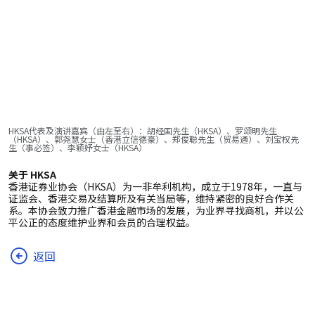
HKSA代表及演讲嘉宾（由左至右）：胡经国先生（HKSA）、罗颂明先生
（HKSA）、郭尧慧女士（香港立信德豪）、
郑俊聪先生（贸易通）、刘宝权先
生（事必签）、李颖妤女士（HKSA）
关于 HKSA
香港证券业协会（HKSA）为一非牟利机构，成立于1978年，一直与
证监会、香港交易及结算所及有关当局等，维持紧密的良好合作关
系。本协会致力推广香港金融市场的发展，为业界寻找商机，并以公
平公正的态度维护业界和会员的合理权益。
返回