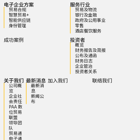
电子企业方案
服务行业
贸易合规
贸易及物流
智慧贸易+
银行及金融
智能供应链
政府及公用事业
身份管理
零售
酒店餐饮服务
成功案例
投资者
概览
财务报告及简报
公布及通函
财务日志
企业管治
投资者关系
关于我们
最新消息
加入我们
联络我们
公司概
最新消
览
息
企业社
新闻公
会责任
布
PAA 数
位贸易
联盟
领导团
队
贸易通
电子通