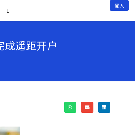
登入

钟完成遥距开户