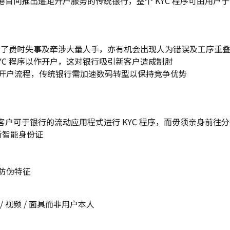
香港首间推出遥距开户服务的传统银行，整个 KYC 程序可由用户
，除了费时失事及牵涉大量人手，亦有机会出现人为错误及工序重
YC 程序以作开户，这对银行吸引新客户造成制肘
开户流程，传统银行需加速数码转型以保持竞争优势
其客户可于银行的流动应用程式进行 KYC 程序，而毋须亲身前往
年新智能身份证
防伪特征
 视频 / 面具而非用户本人