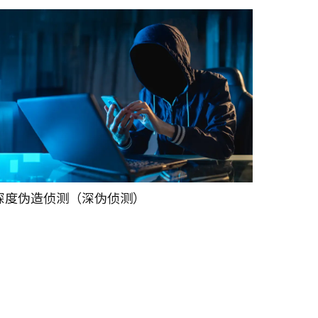
深度伪造侦测（深伪侦测）
电子化认