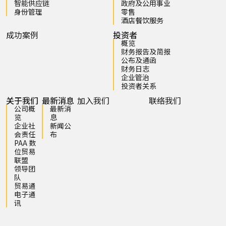
智能供应链
政府及公用事业
身份管理
零售
酒店餐饮服务
成功案例
投资者
概览
财务报告及简报
公布及通函
财务日志
企业管治
投资者关系
关于我们
最新消息
加入我们
联络我们
公司概
最新消
览
息
企业社
新闻公
会责任
布
PAA 数
位贸易
联盟
领导团
队
贸易通
电子通
讯